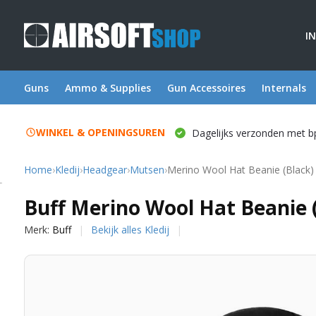
I
Guns
Ammo & Supplies
Gun Accessoires
Internals
WINKEL & OPENINGSUREN
Dagelijks verzonden met b
Home
›
Kledij
›
Headgear
›
Mutsen
›
Merino Wool Hat Beanie (Black)
Buff
Buff Merino Wool Hat Beanie 
Merk:
Buff
Bekijk alles Kledij