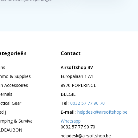
ategorieën
Contact
uns
Airsoftshop BV
mo & Supplies
Europalaan 1 A1
n Accessoires
8970 POPERINGE
ternals
BELGIË
ctical Gear
Tel:
0032 57 77 90 70
edij
E-mail:
helpdesk@airsoftshop.be
mping & Survival
Whatsapp
0032 57 77 90 70
ADEAUBON
helpdesk@airsoftshop.be