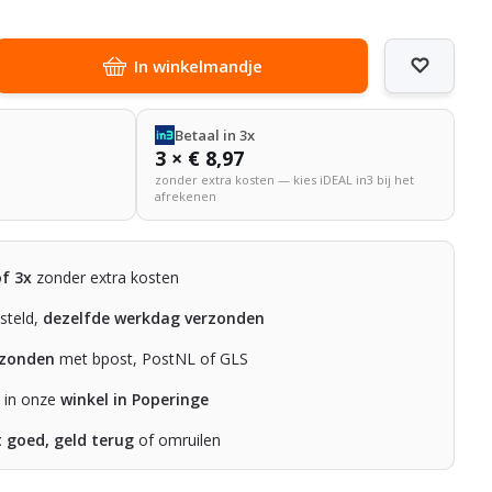
In winkelmandje
Betaal in 3x
3 × € 8,97
zonder extra kosten — kies iDEAL in3 bij het
afrekenen
of 3x
zonder extra kosten
steld,
dezelfde werkdag verzonden
rzonden
met bpost, PostNL of GLS
n in onze
winkel in Poperinge
t goed, geld terug
of omruilen