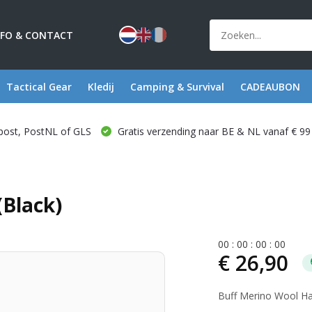
NFO & CONTACT
Tactical Gear
Kledij
Camping & Survival
CADEAUBON
post, PostNL of GLS
Gratis verzending naar BE & NL vanaf € 99
(Black)
0
0
:
0
0
:
0
0
:
0
0
€ 26,90
Buff Merino Wool Ha