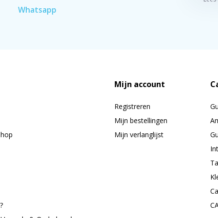
Whatsapp
Mijn account
C
Registreren
G
Mijn bestellingen
Am
shop
Mijn verlanglijst
Gu
In
Ta
Kl
Ca
?
C