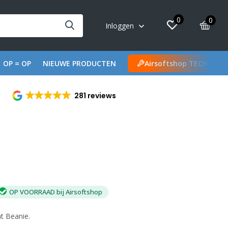
0
0
Inloggen
OP = OP
NIEUWE PRODUCTEN
Airsoftshop TECH
281 reviews
OP VOORRAAD bij Airsoftshop
t Beanie.