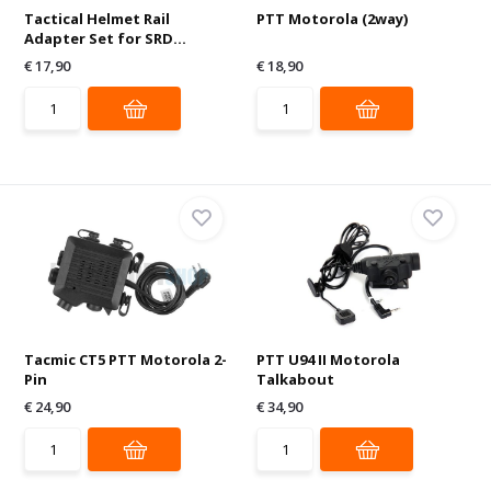
Tactical Helmet Rail
PTT Motorola (2way)
Adapter Set for SRD...
€ 17,90
€ 18,90
Tacmic CT5 PTT Motorola 2-
PTT U94 II Motorola
Pin
Talkabout
€ 24,90
€ 34,90