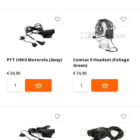
PTT U94 II Motorola (2way)
Comtac II Headset (Foliage
Green)
€ 34,90
€ 74,90