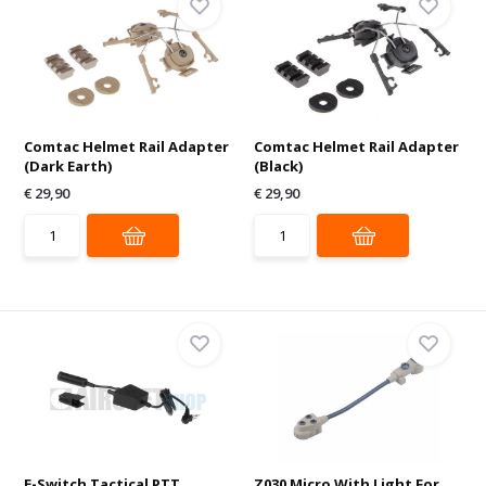
Comtac Helmet Rail Adapter
Comtac Helmet Rail Adapter
(Dark Earth)
(Black)
€ 29,90
€ 29,90
E-Switch Tactical PTT
Z030 Micro With Light For