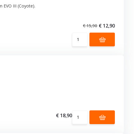
 EVO III (Coyote).
€ 12,90
€ 15,90
€ 18,90