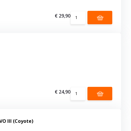
€ 29,90
€ 24,90
O III (Coyote)