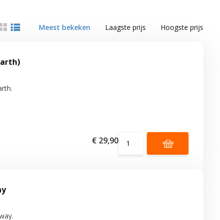
Meest bekeken
Laagste prijs
Hoogste prijs
arth)
rth.
€ 29,90
ay
-way.