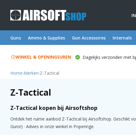
I
Guns
Ammo & Supplies
Gun Accessoires
Internals
WINKEL & OPENINGSUREN
Dagelijks verzonden met b
Home
›
Merken
›
Z-Tactical
Z-Tactical
Z-Tactical kopen bij Airsoftshop
Ontdek het ruime aanbod Z-Tactical bij Airsoftshop. Geschikt vo
Guns!) · Advies in onze winkel in Poperinge.