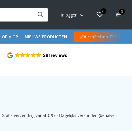
0
0
Inloggen
OP = OP
NIEUWE PRODUCTEN
Airsoftshop TECH
281 reviews
 Gratis verzending vanaf € 99 · Dagelijks verzonden (behalve