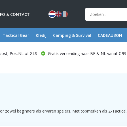
NFO & CONTACT
Tactical Gear
Kledij
Camping & Survival
CADEAUBON
post, PostNL of GLS
Gratis verzending naar BE & NL vanaf € 99
or zowel beginners als ervaren spelers. Met topmerken als Z-Tactical.