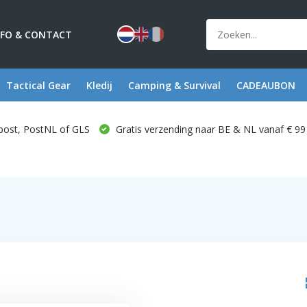
NFO & CONTACT
Tactical Gear
Kledij
Camping & Survival
CADEAUBON
post, PostNL of GLS
Gratis verzending naar BE & NL vanaf € 99