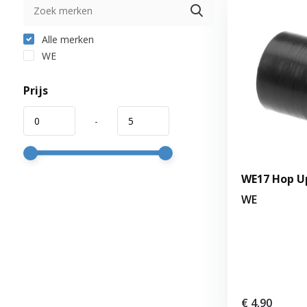
Alle merken
WE
Prijs
-
WE17 Hop Up
WE
€ 4,90