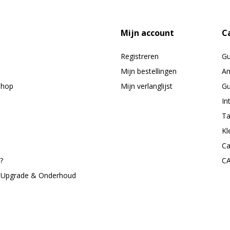
Mijn account
C
Registreren
G
Mijn bestellingen
Am
shop
Mijn verlanglijst
Gu
In
Ta
Kl
Ca
?
C
, Upgrade & Onderhoud