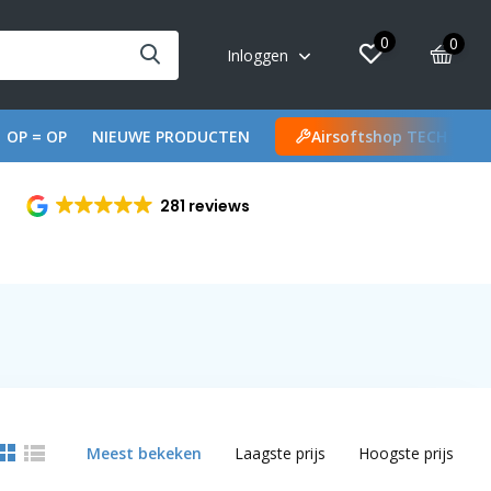
0
0
Inloggen
OP = OP
NIEUWE PRODUCTEN
Airsoftshop TECH
281 reviews
Meest bekeken
Laagste prijs
Hoogste prijs