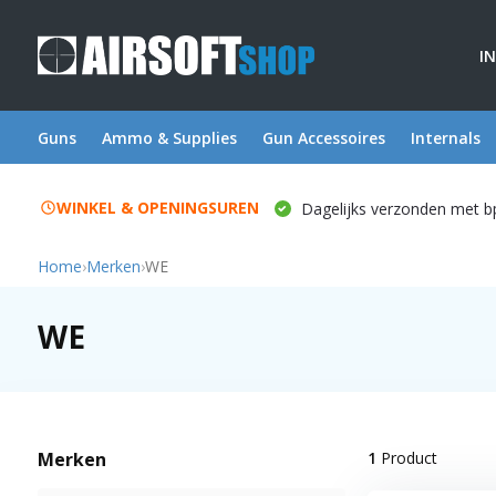
I
Guns
Ammo & Supplies
Gun Accessoires
Internals
WINKEL & OPENINGSUREN
Dagelijks verzonden met b
Home
›
Merken
›
WE
WE
Merken
1
Product