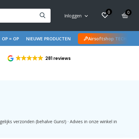
0
0
Inloggen
OP = OP
NIEUWE PRODUCTEN
Airsoftshop TECH
281 reviews
lijks verzonden (behalve Guns!) · Advies in onze winkel in