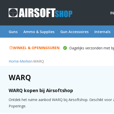
I
Guns
Ammo & Supplies
Gun Accessoires
Internals
WINKEL & OPENINGSUREN
Dagelijks verzonden met b
Home
›
Merken
›
WARQ
WARQ
WARQ kopen bij Airsoftshop
Ontdek het ruime aanbod WARQ bij Airsoftshop. Geschikt voor zow
Poperinge.