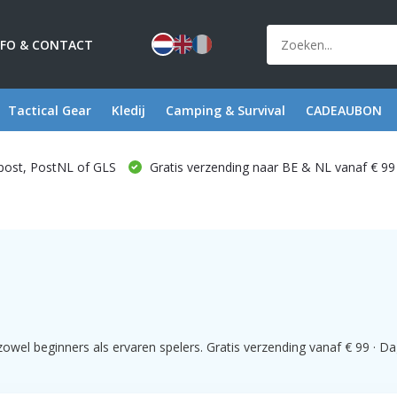
NFO & CONTACT
Tactical Gear
Kledij
Camping & Survival
CADEAUBON
post, PostNL of GLS
Gratis verzending naar BE & NL vanaf € 99
el beginners als ervaren spelers. Gratis verzending vanaf € 99 · Dage