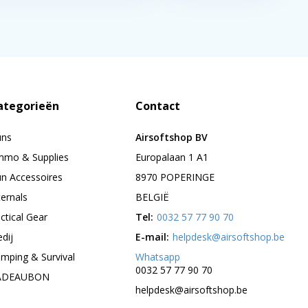
ategorieën
Contact
uns
Airsoftshop BV
mo & Supplies
Europalaan 1 A1
n Accessoires
8970 POPERINGE
ternals
BELGIË
ctical Gear
Tel:
0032 57 77 90 70
edij
E-mail:
helpdesk@airsoftshop.be
mping & Survival
Whatsapp
0032 57 77 90 70
ADEAUBON
helpdesk@airsoftshop.be