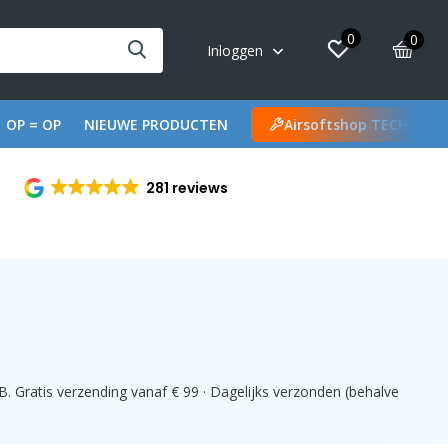
0
0
Inloggen
OP = OP
NIEUWE PRODUCTEN
Airsoftshop TECH
281 reviews
. Gratis verzending vanaf € 99 · Dagelijks verzonden (behalve