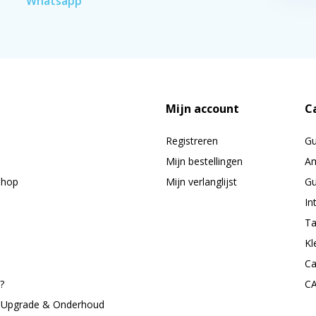
Whatsapp
Mijn account
C
Registreren
G
Mijn bestellingen
Am
shop
Mijn verlanglijst
Gu
In
Ta
Kl
Ca
?
C
, Upgrade & Onderhoud