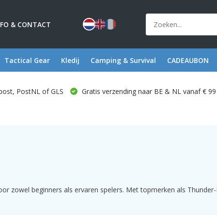
NFO & CONTACT
Tactical Gear
Kledij
Camping & Survival
CADEAUBON
post, PostNL of GLS
Gratis verzending naar BE & NL vanaf € 99
or zowel beginners als ervaren spelers. Met topmerken als Thunder-B