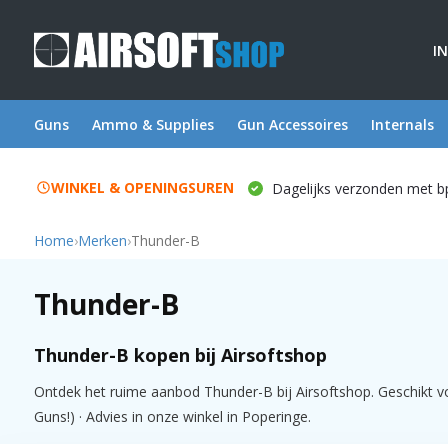
I
Guns
Ammo & Supplies
Gun Accessoires
Internals
WINKEL & OPENINGSUREN
Dagelijks verzonden met b
Home
›
Merken
›
Thunder-B
Thunder-B
Thunder-B kopen bij Airsoftshop
Ontdek het ruime aanbod Thunder-B bij Airsoftshop. Geschikt vo
Guns!) · Advies in onze winkel in Poperinge.