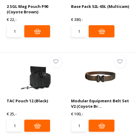
2 SGL Mag Pouch P90
Base Pack 52L-65L (Multicam)
(Coyote Brown)
€ 22,-
€ 380,-
TAC Pouch 12 (Black)
Modular Equipment Belt Set
V2 (Coyote Br...
€ 25,-
€ 100,-