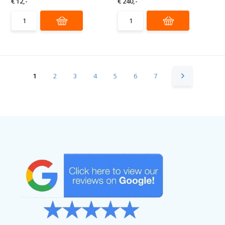
€ 12,-
€ 240,-
1
2
3
4
5
6
7