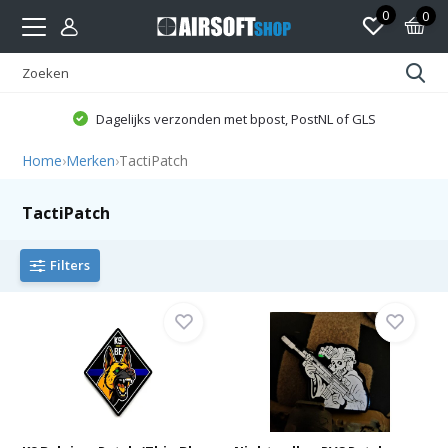
0
0
Dagelijks verzonden met bpost, PostNL of GLS
Home
›
Merken
›
TactiPatch
TactiPatch
Filters