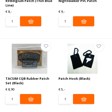
K9 Belgium Patch (Thin Blue
Nightwalker PVC Patch
Line)
€ 8,-
€ 9,-
TACSIM CQB Rubber Patch
Patch Hook (Black)
Set (Black)
€ 8,90
€ 5,-