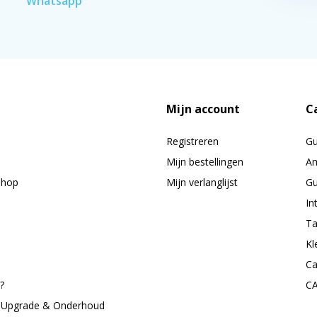
Whatsapp
Mijn account
C
Registreren
G
Mijn bestellingen
Am
shop
Mijn verlanglijst
Gu
In
Ta
Kl
Ca
?
C
, Upgrade & Onderhoud