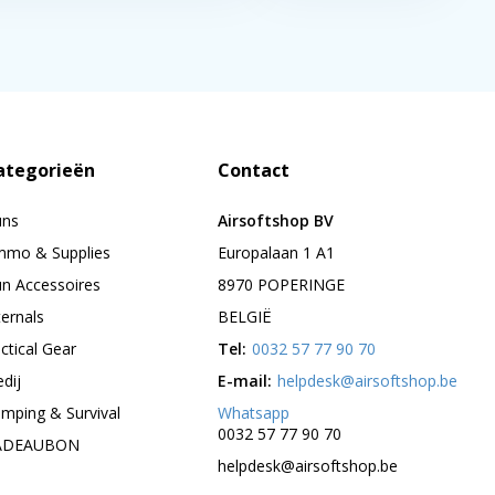
ategorieën
Contact
uns
Airsoftshop BV
mo & Supplies
Europalaan 1 A1
n Accessoires
8970 POPERINGE
ternals
BELGIË
ctical Gear
Tel:
0032 57 77 90 70
edij
E-mail:
helpdesk@airsoftshop.be
mping & Survival
Whatsapp
0032 57 77 90 70
ADEAUBON
helpdesk@airsoftshop.be