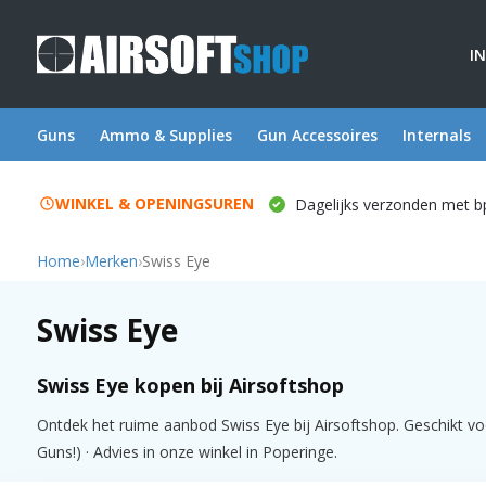
I
Guns
Ammo & Supplies
Gun Accessoires
Internals
WINKEL & OPENINGSUREN
Dagelijks verzonden met b
Home
›
Merken
›
Swiss Eye
Swiss Eye
Swiss Eye kopen bij Airsoftshop
Ontdek het ruime aanbod Swiss Eye bij Airsoftshop. Geschikt voo
Guns!) · Advies in onze winkel in Poperinge.