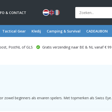
NFO & CONTACT
Tactical Gear
Kledij
Camping & Survival
CADEAUBON
post, PostNL of GLS
Gratis verzending naar BE & NL vanaf € 99
r zowel beginners als ervaren spelers. Met topmerken als Swiss Eye. 