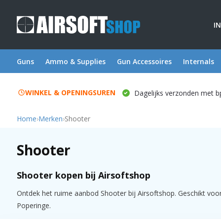
I
Guns
Ammo & Supplies
Gun Accessoires
Internals
WINKEL & OPENINGSUREN
Dagelijks verzonden met b
Home
›
Merken
›
Shooter
Shooter
Shooter kopen bij Airsoftshop
Ontdek het ruime aanbod Shooter bij Airsoftshop. Geschikt voor z
Poperinge.