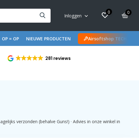
0
0
Inloggen
OP = OP
NIEUWE PRODUCTEN
Airsoftshop TECH
281 reviews
gelijks verzonden (behalve Guns!) · Advies in onze winkel in