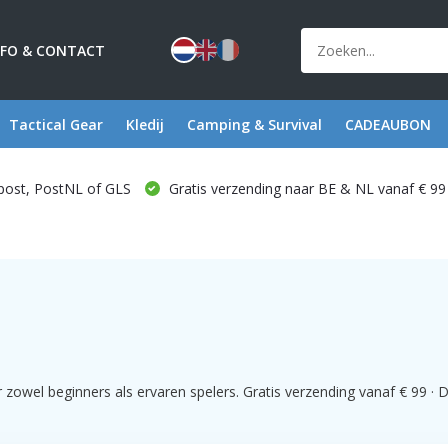
NFO & CONTACT
Tactical Gear
Kledij
Camping & Survival
CADEAUBON
post, PostNL of GLS
Gratis verzending naar BE & NL vanaf € 99
owel beginners als ervaren spelers. Gratis verzending vanaf € 99 · Da