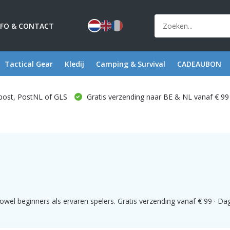
NFO & CONTACT
Tactical Gear
Kledij
Camping & Survival
CADEAUBON
post, PostNL of GLS
Gratis verzending naar BE & NL vanaf € 99
el beginners als ervaren spelers. Gratis verzending vanaf € 99 · Dage