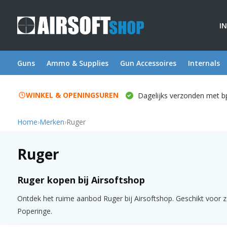
I
Guns
Ammo & Supplies
Gun Accessoires
Internals
WINKEL & OPENINGSUREN
Dagelijks verzonden met b
Home
›
Merken
›
Ruger
Ruger
Ruger kopen bij Airsoftshop
Ontdek het ruime aanbod Ruger bij Airsoftshop. Geschikt voor zow
Poperinge.