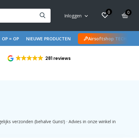
0
0
Inloggen
OP = OP
NIEUWE PRODUCTEN
Airsoftshop TECH
281 reviews
lijks verzonden (behalve Guns!) · Advies in onze winkel in