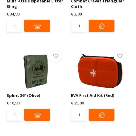
Multi-Use Disposable Litter
Combat Cravat Triangular
Sling
Cloth
€ 34,90
€ 3,90
Splint 36" (Olive)
EVA First Aid Kit (Red)
€ 10,90
€ 25,90