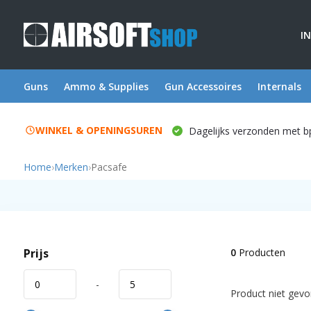
I
Guns
Ammo & Supplies
Gun Accessoires
Internals
WINKEL & OPENINGSUREN
Dagelijks verzonden met b
Home
›
Merken
›
Pacsafe
Prijs
0
Producten
-
Product niet gevon