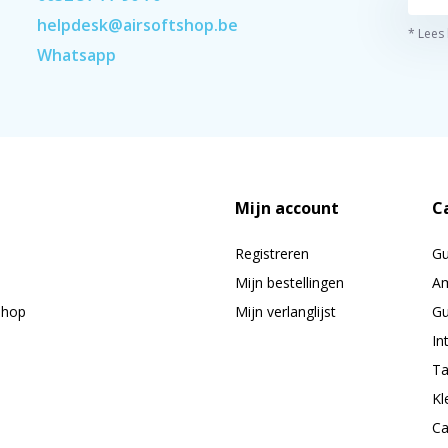
helpdesk@airsoftshop.be
* Lees
Whatsapp
Mijn account
C
Registreren
G
Mijn bestellingen
Am
shop
Mijn verlanglijst
Gu
In
Ta
Kl
Ca