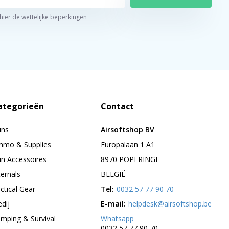
 hier de wettelijke beperkingen
ategorieën
Contact
uns
Airsoftshop BV
mo & Supplies
Europalaan 1 A1
n Accessoires
8970 POPERINGE
ternals
BELGIË
ctical Gear
Tel:
0032 57 77 90 70
edij
E-mail:
helpdesk@airsoftshop.be
mping & Survival
Whatsapp
0032 57 77 90 70