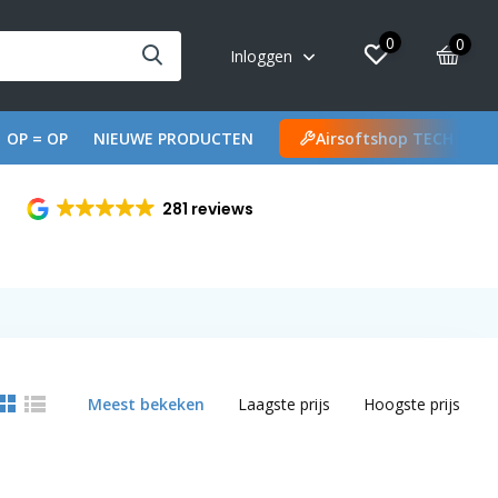
0
0
Inloggen
OP = OP
NIEUWE PRODUCTEN
Airsoftshop TECH
281 reviews
Meest bekeken
Laagste prijs
Hoogste prijs