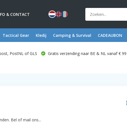
NFO & CONTACT
Tactical Gear
Kledij
Camping & Survival
CADEAUBON
post, PostNL of GLS
Gratis verzending naar BE & NL vanaf € 99
den. Bel of mail ons...