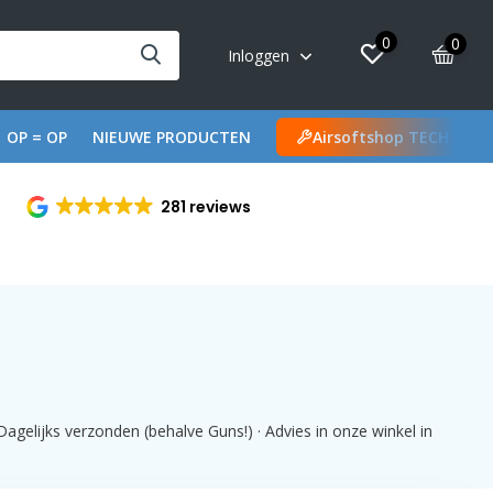
0
0
Inloggen
OP = OP
NIEUWE PRODUCTEN
Airsoftshop TECH
281 reviews
agelijks verzonden (behalve Guns!) · Advies in onze winkel in