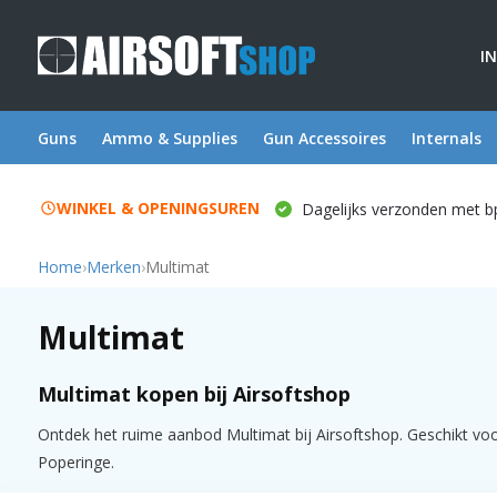
I
Guns
Ammo & Supplies
Gun Accessoires
Internals
WINKEL & OPENINGSUREN
Dagelijks verzonden met b
Home
›
Merken
›
Multimat
Multimat
Multimat kopen bij Airsoftshop
Ontdek het ruime aanbod Multimat bij Airsoftshop. Geschikt voor 
Poperinge.