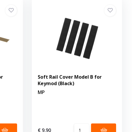
or
Soft Rail Cover Model B for
Keymod (Black)
MP
€ 9,90