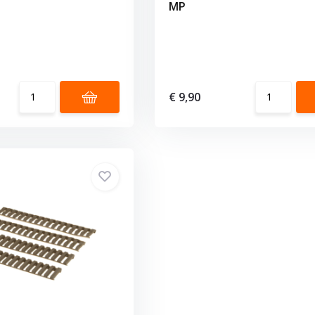
MP
€ 9,90