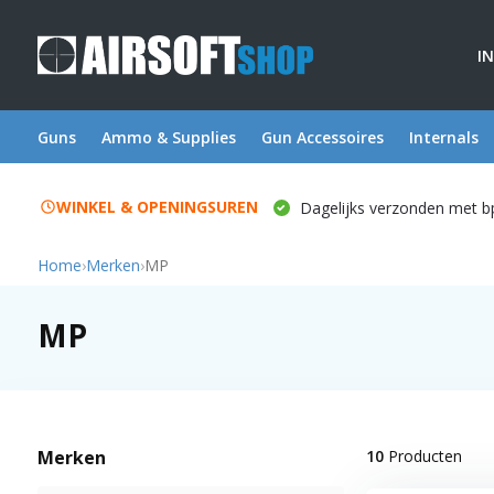
I
Guns
Ammo & Supplies
Gun Accessoires
Internals
WINKEL & OPENINGSUREN
Dagelijks verzonden met b
Home
›
Merken
›
MP
MP
Merken
10
Producten