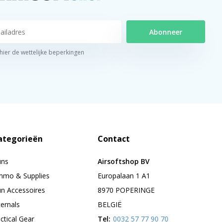
Abonneer
 hier de wettelijke beperkingen
ategorieën
Contact
uns
Airsoftshop BV
mo & Supplies
Europalaan 1 A1
n Accessoires
8970 POPERINGE
ternals
BELGIË
ctical Gear
Tel:
0032 57 77 90 70