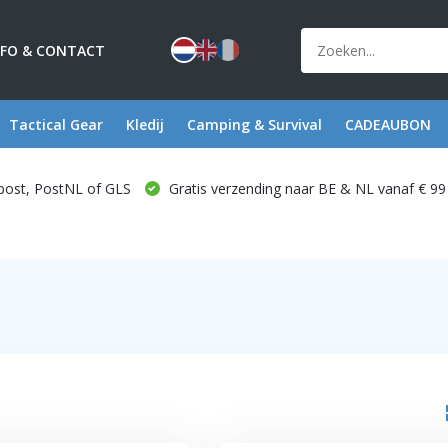
NFO & CONTACT
Tactical Gear
Kledij
Camping & Survival
CADEAUBON
post, PostNL of GLS
Gratis verzending naar BE & NL vanaf € 99