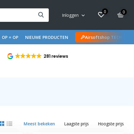
0
0
Inloggen
OP = OP
NIEUWE PRODUCTEN
Airsoftshop TECH
281 reviews
Meest bekeken
Laagste prijs
Hoogste prijs