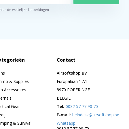
 hier de wettelijke beperkingen
ategorieën
Contact
uns
Airsoftshop BV
mo & Supplies
Europalaan 1 A1
n Accessoires
8970 POPERINGE
ternals
BELGIË
ctical Gear
Tel:
0032 57 77 90 70
edij
E-mail:
helpdesk@airsoftshop.be
mping & Survival
Whatsapp
0032 57 77 90 70