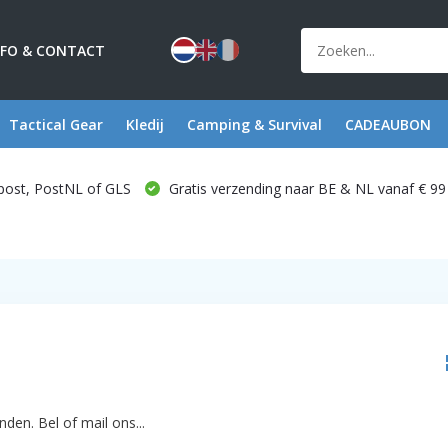
NFO & CONTACT
Tactical Gear
Kledij
Camping & Survival
CADEAUBON
post, PostNL of GLS
Gratis verzending naar BE & NL vanaf € 99
den. Bel of mail ons...