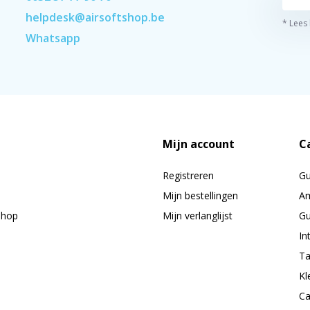
helpdesk@airsoftshop.be
* Lees
Whatsapp
Mijn account
C
Registreren
G
Mijn bestellingen
Am
shop
Mijn verlanglijst
Gu
In
Ta
Kl
Ca