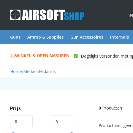
I
Guns
Ammo & Supplies
Gun Accessoires
Internals
WINKEL & OPENINGSUREN
Dagelijks verzonden met b
Home
›
Merken
›
Midarms
Prijs
0
Producten
-
Product niet gevon