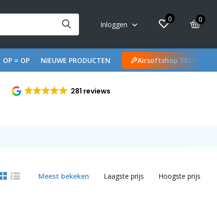
0
0
Inloggen
OP = OP
NIEUWE PRODUCTEN
Airsoftshop TECH
281 reviews
Meest bekeken
Laagste prijs
Hoogste prijs