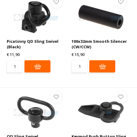
Picatinny QD Sling Swivel
100x32mm Smooth Silencer
(Black)
(CW/CCW)
€ 11,90
€ 15,90
QD Sling Swivel
Keymod Push Button Sling