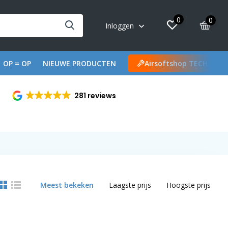
0
0
Inloggen
OP = OP
NIEUWE PRODUCTEN
Airsoftshop TECH
281 reviews
Meest bekeken
Laagste prijs
Hoogste prijs