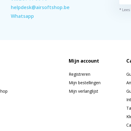
helpdesk@airsoftshop.be
* Lees
Whatsapp
Mijn account
C
Registreren
G
Mijn bestellingen
Am
shop
Mijn verlanglijst
Gu
In
Ta
Kl
Ca