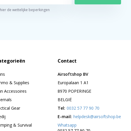
 hier de wettelijke beperkingen
ategorieën
Contact
uns
Airsoftshop BV
mo & Supplies
Europalaan 1 A1
n Accessoires
8970 POPERINGE
ternals
BELGIË
ctical Gear
Tel:
0032 57 77 90 70
edij
E-mail:
helpdesk@airsoftshop.be
mping & Survival
Whatsapp
0032 57 77 90 70