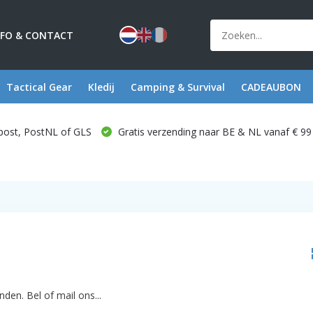
NFO & CONTACT
Tactical Gear
Kledij
Camping & Survival
CADEAUBON
post, PostNL of GLS
Gratis verzending naar BE & NL vanaf € 99
den. Bel of mail ons...