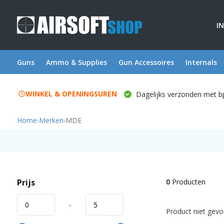
I
Guns
Ammo & Supplies
Gun Accessoires
Internals
WINKEL & OPENINGSUREN
Dagelijks verzonden met b
Home
›
Merken
›
MDE
Prijs
0
Producten
-
Product niet gevon