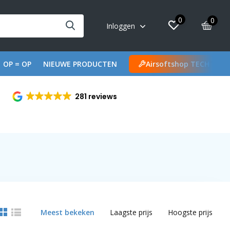
0
0
Inloggen
OP = OP
NIEUWE PRODUCTEN
Airsoftshop TECH
281 reviews
Meest bekeken
Laagste prijs
Hoogste prijs