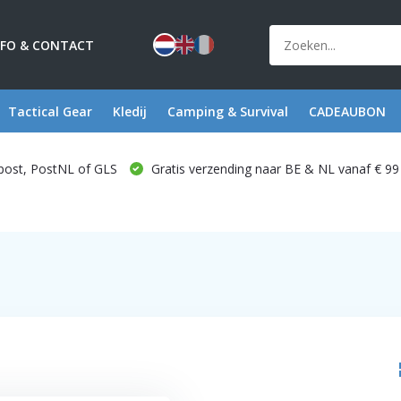
NFO & CONTACT
Tactical Gear
Kledij
Camping & Survival
CADEAUBON
post, PostNL of GLS
Gratis verzending naar BE & NL vanaf € 99