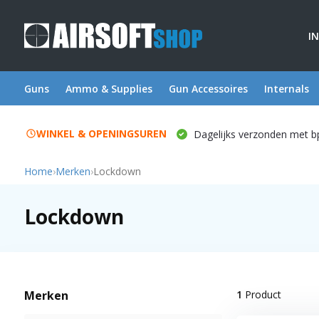
I
Guns
Ammo & Supplies
Gun Accessoires
Internals
WINKEL & OPENINGSUREN
Dagelijks verzonden met b
Home
›
Merken
›
Lockdown
Lockdown
Merken
1
Product