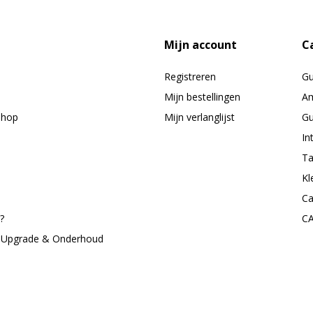
Mijn account
C
Registreren
G
Mijn bestellingen
Am
shop
Mijn verlanglijst
Gu
In
Ta
Kl
Ca
?
C
, Upgrade & Onderhoud