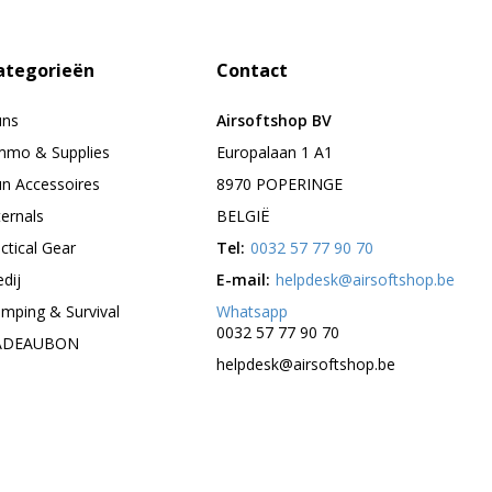
ategorieën
Contact
uns
Airsoftshop BV
mo & Supplies
Europalaan 1 A1
n Accessoires
8970 POPERINGE
ternals
BELGIË
ctical Gear
Tel:
0032 57 77 90 70
edij
E-mail:
helpdesk@airsoftshop.be
mping & Survival
Whatsapp
0032 57 77 90 70
ADEAUBON
helpdesk@airsoftshop.be