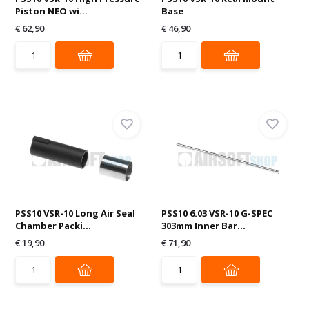
Piston NEO wi...
Base
€ 62,90
€ 46,90
PSS10 VSR-10 Long Air Seal
PSS10 6.03 VSR-10 G-SPEC
Chamber Packi...
303mm Inner Bar...
€ 19,90
€ 71,90