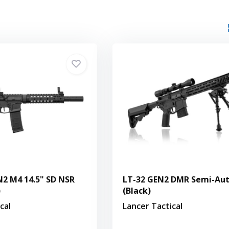
2 M4 14.5" SD NSR
LT-32 GEN2 DMR Semi-Au
)
(Black)
cal
Lancer Tactical