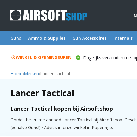
I
Guns
Ammo & Supplies
Gun Accessoires
Internals
WINKEL & OPENINGSUREN
Dagelijks verzonden met b
Home
›
Merken
›
Lancer Tactical
Lancer Tactical
Lancer Tactical kopen bij Airsoftshop
Ontdek het ruime aanbod Lancer Tactical bij Airsoftshop. Geschi
(behalve Guns!) · Advies in onze winkel in Poperinge.