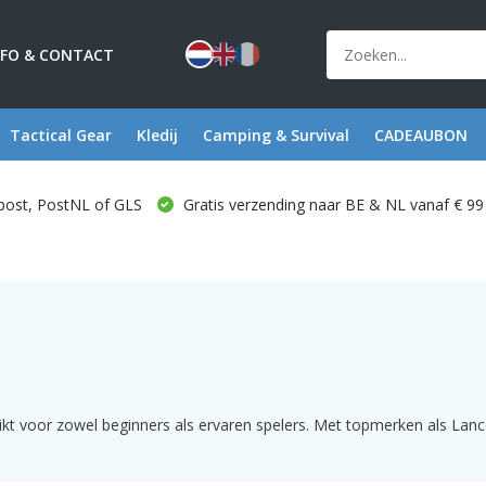
NFO & CONTACT
Tactical Gear
Kledij
Camping & Survival
CADEAUBON
post, PostNL of GLS
Gratis verzending naar BE & NL vanaf € 99
kt voor zowel beginners als ervaren spelers. Met topmerken als Lance