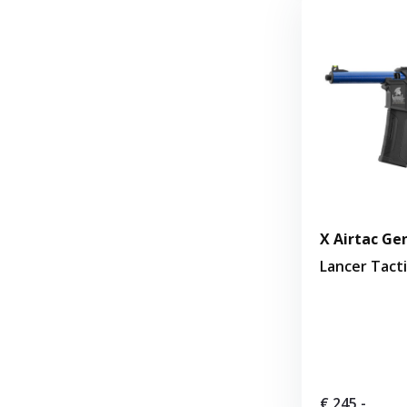
X Airtac Gen
Lancer Tacti
€ 245,-