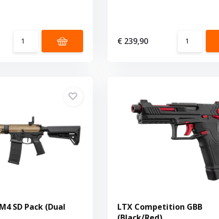
€ 239,90
M4 SD Pack (Dual
LTX Competition GBB
(Black/Red)