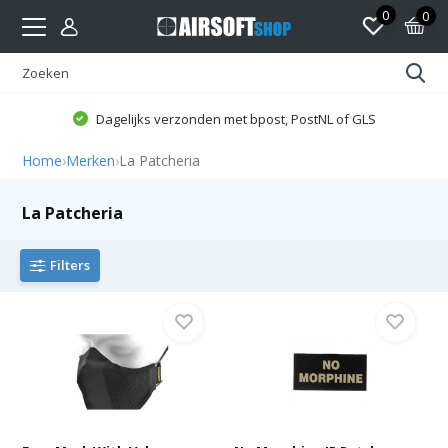
0
0
Dagelijks verzonden met bpost, PostNL of GLS
Home
›
Merken
›
La Patcheria
La Patcheria
Filters