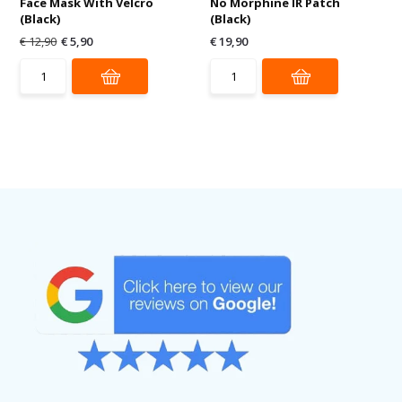
Face Mask With Velcro
No Morphine IR Patch
(Black)
(Black)
€ 12,90
€ 5,90
€ 19,90