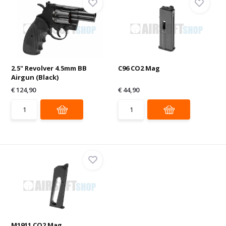
2.5" Revolver 4.5mm BB
C96 CO2 Mag
Airgun (Black)
€ 124,90
€ 44,90
M1911 CO2 Mag