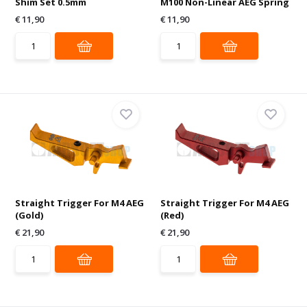
Shim Set 0.5mm
M100 Non-Linear AEG Spring
€ 11,90
€ 11,90
Straight Trigger For M4 AEG
Straight Trigger For M4 AEG
(Gold)
(Red)
€ 21,90
€ 21,90