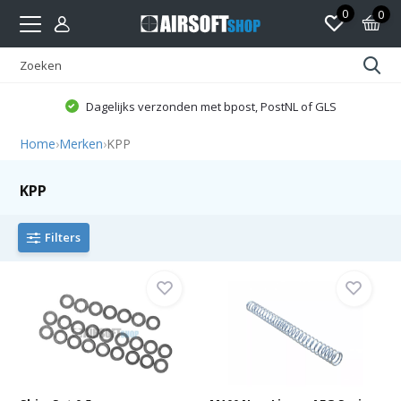
0
0
Dagelijks verzonden met bpost, PostNL of GLS
Home
›
Merken
›
KPP
KPP
Filters