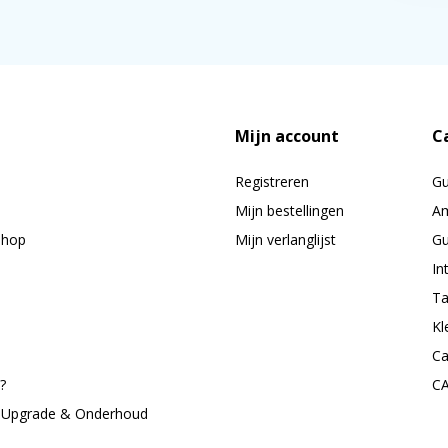
Mijn account
C
Registreren
G
Mijn bestellingen
Am
shop
Mijn verlanglijst
Gu
In
Ta
Kl
Ca
?
C
, Upgrade & Onderhoud