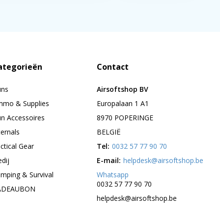
ategorieën
Contact
uns
Airsoftshop BV
mo & Supplies
Europalaan 1 A1
n Accessoires
8970 POPERINGE
ternals
BELGIË
ctical Gear
Tel:
0032 57 77 90 70
edij
E-mail:
helpdesk@airsoftshop.be
mping & Survival
Whatsapp
0032 57 77 90 70
ADEAUBON
helpdesk@airsoftshop.be