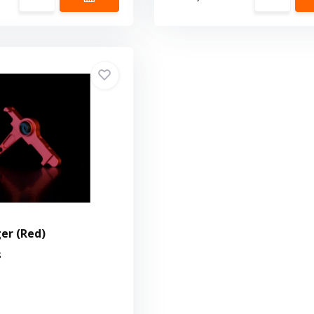
er (Red)
s