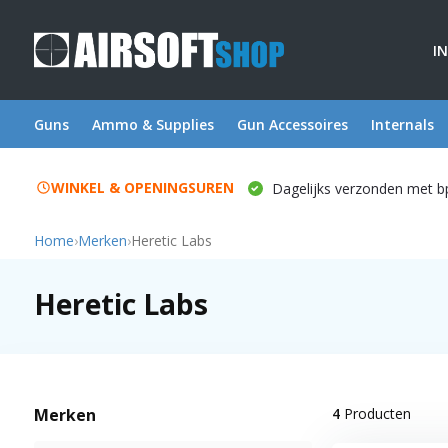
I
Guns
Ammo & Supplies
Gun Accessoires
Internals
WINKEL & OPENINGSUREN
Dagelijks verzonden met b
Home
›
Merken
›
Heretic Labs
Heretic Labs
Merken
4
Producten