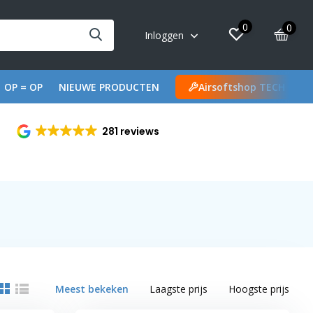
0
0
Inloggen
OP = OP
NIEUWE PRODUCTEN
Airsoftshop TECH
281 reviews
Meest bekeken
Laagste prijs
Hoogste prijs