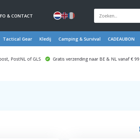
NFO & CONTACT
Tactical Gear
Kledij
Camping & Survival
CADEAUBON
post, PostNL of GLS
Gratis verzending naar BE & NL vanaf € 99