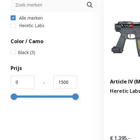
Alle merken
Heretic Labs
Color / Camo
Black
(3)
Prijs
Article IV (
-
Heretic Lab
€ 1.395,-