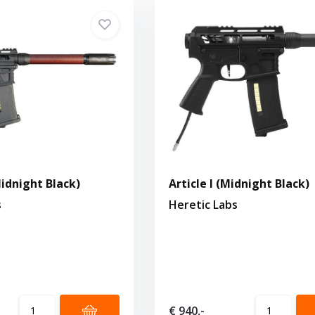
Midnight Black)
Article I (Midnight Black)
s
Heretic Labs
€ 940,-