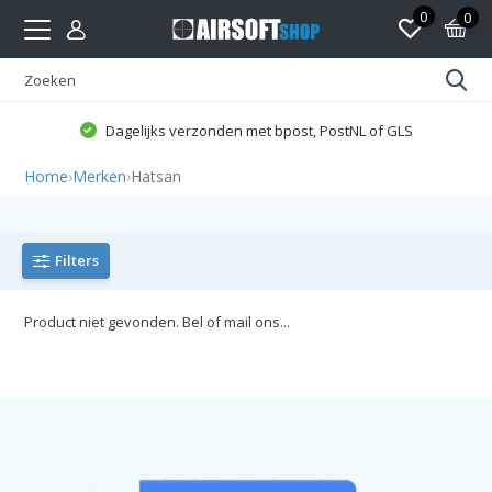
0
0
Dagelijks verzonden met bpost, PostNL of GLS
Home
›
Merken
›
Hatsan
Filters
Product niet gevonden. Bel of mail ons...