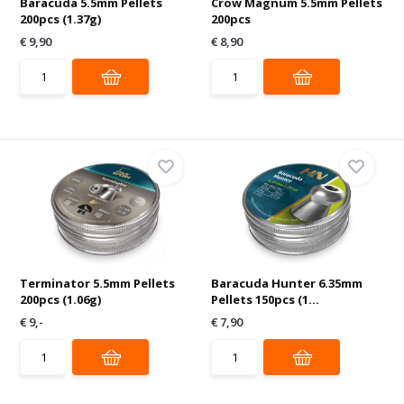
Baracuda 5.5mm Pellets
Crow Magnum 5.5mm Pellets
200pcs (1.37g)
200pcs
€ 9,90
€ 8,90
Terminator 5.5mm Pellets
Baracuda Hunter 6.35mm
200pcs (1.06g)
Pellets 150pcs (1...
€ 9,-
€ 7,90