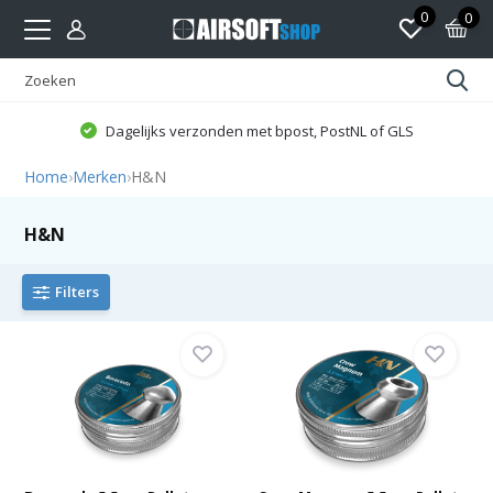
0
0
Dagelijks verzonden met bpost, PostNL of GLS
Home
›
Merken
›
H&N
H&N
Filters