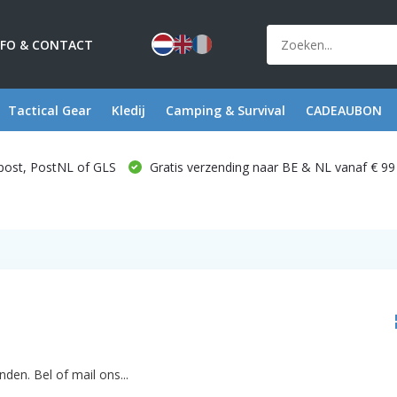
NFO & CONTACT
Tactical Gear
Kledij
Camping & Survival
CADEAUBON
post, PostNL of GLS
Gratis verzending naar BE & NL vanaf € 99
den. Bel of mail ons...