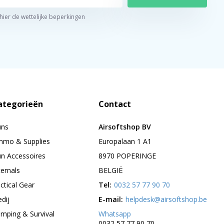
 hier de wettelijke beperkingen
ategorieën
Contact
uns
Airsoftshop BV
mo & Supplies
Europalaan 1 A1
n Accessoires
8970 POPERINGE
ternals
BELGIË
ctical Gear
Tel:
0032 57 77 90 70
edij
E-mail:
helpdesk@airsoftshop.be
mping & Survival
Whatsapp
0032 57 77 90 70