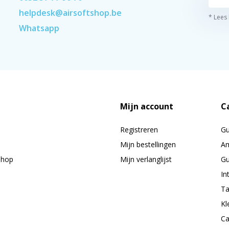
helpdesk@airsoftshop.be
* Lees
Whatsapp
Mijn account
C
Registreren
G
Mijn bestellingen
Am
shop
Mijn verlanglijst
Gu
In
Ta
Kl
Ca