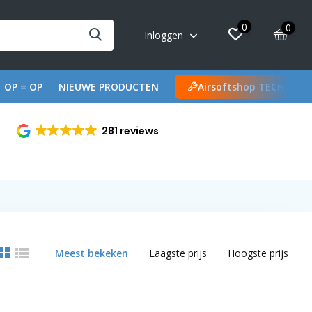
0
0
Inloggen
OP = OP
NIEUWE PRODUCTEN
Airsoftshop TECH
281 reviews
Meest bekeken
Laagste prijs
Hoogste prijs