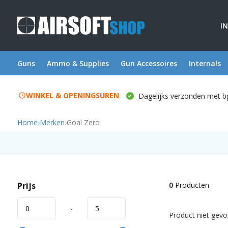
I
Guns
Ammo & Supplies
Gun Accessoires
Internals
WINKEL & OPENINGSUREN
Dagelijks verzonden met b
Home
›
Merken
›
Goal Zero
Prijs
0
Producten
-
Product niet gevon