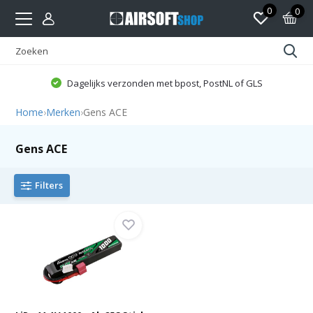
0
0
Dagelijks verzonden met bpost, PostNL of GLS
Home
›
Merken
›
Gens ACE
Gens ACE
Filters