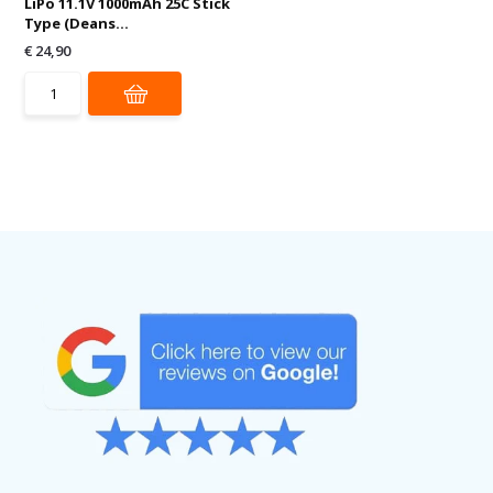
LiPo 11.1V 1000mAh 25C Stick
Type (Deans...
€ 24,90