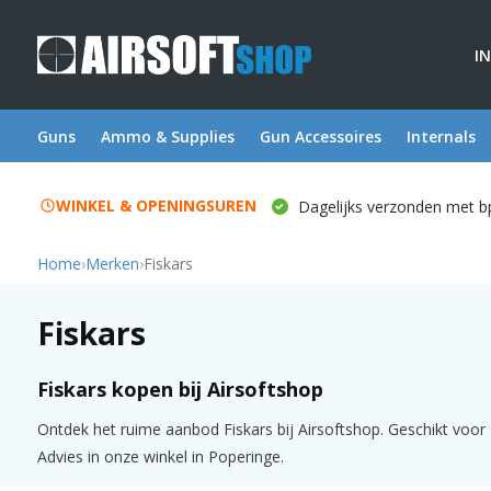
I
Guns
Ammo & Supplies
Gun Accessoires
Internals
WINKEL & OPENINGSUREN
Dagelijks verzonden met b
Home
›
Merken
›
Fiskars
Fiskars
Fiskars kopen bij Airsoftshop
Ontdek het ruime aanbod Fiskars bij Airsoftshop. Geschikt voor 
Advies in onze winkel in Poperinge.