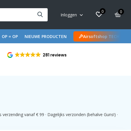
0
0
Inloggen
OP = OP
NIEUWE PRODUCTEN
Airsoftshop TECH
281 reviews
s verzending vanaf € 99 · Dagelijks verzonden (behalve Guns!) ·