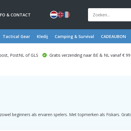
NFO & CONTACT
Tactical Gear
Kledij
Camping & Survival
CADEAUBON
post, PostNL of GLS
Gratis verzending naar BE & NL vanaf € 99
zowel beginners als ervaren spelers. Met topmerken als Fiskars. Grati