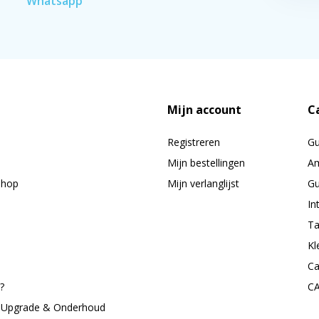
Whatsapp
Mijn account
C
Registreren
G
Mijn bestellingen
Am
shop
Mijn verlanglijst
Gu
In
Ta
Kl
Ca
?
C
, Upgrade & Onderhoud