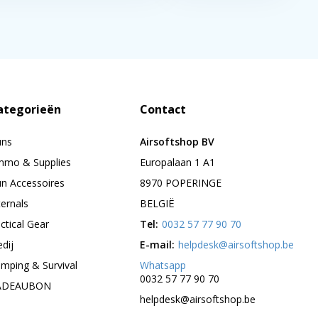
ategorieën
Contact
uns
Airsoftshop BV
mo & Supplies
Europalaan 1 A1
n Accessoires
8970 POPERINGE
ternals
BELGIË
ctical Gear
Tel:
0032 57 77 90 70
edij
E-mail:
helpdesk@airsoftshop.be
mping & Survival
Whatsapp
0032 57 77 90 70
ADEAUBON
helpdesk@airsoftshop.be