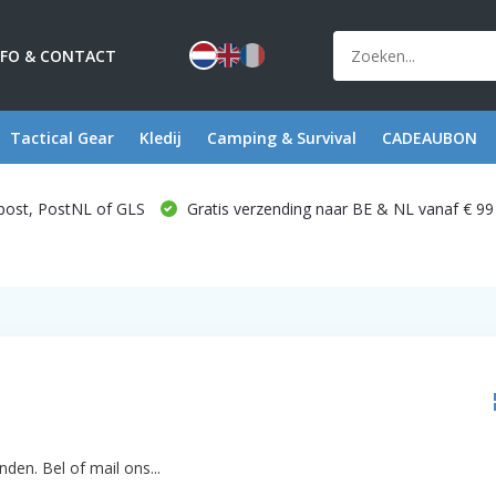
NFO & CONTACT
Tactical Gear
Kledij
Camping & Survival
CADEAUBON
post, PostNL of GLS
Gratis verzending naar BE & NL vanaf € 99
den. Bel of mail ons...