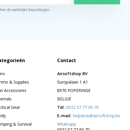
 hier de wettelijke beperkingen
ategorieën
Contact
uns
Airsoftshop BV
mo & Supplies
Europalaan 1 A1
n Accessoires
8970 POPERINGE
ternals
BELGIË
ctical Gear
Tel:
0032 57 77 90 70
edij
E-mail:
helpdesk@airsoftshop.be
mping & Survival
Whatsapp
0032 57 77 90 70