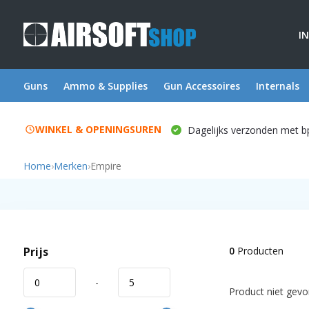
I
Guns
Ammo & Supplies
Gun Accessoires
Internals
WINKEL & OPENINGSUREN
Dagelijks verzonden met b
Home
›
Merken
›
Empire
Prijs
0
Producten
-
Product niet gevon