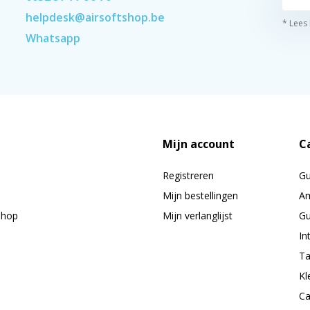
helpdesk@airsoftshop.be
* Lees
Whatsapp
Mijn account
C
Registreren
G
Mijn bestellingen
Am
shop
Mijn verlanglijst
Gu
In
Ta
Kl
Ca