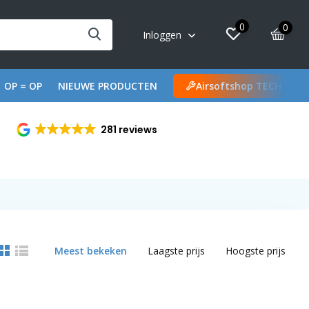
0
0
Inloggen
OP = OP
NIEUWE PRODUCTEN
Airsoftshop TECH
281 reviews
Meest bekeken
Laagste prijs
Hoogste prijs