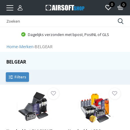
0
0
Dagelijks verzonden met bpost, PostNL of GLS
Home
›
Merken
›
BELGEAR
BELGEAR
Filters