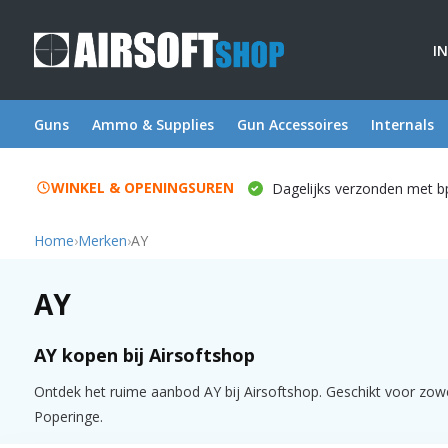
I
Guns
Ammo & Supplies
Gun Accessoires
Internals
WINKEL & OPENINGSUREN
Dagelijks verzonden met b
Home
›
Merken
›
AY
AY
AY kopen bij Airsoftshop
Ontdek het ruime aanbod AY bij Airsoftshop. Geschikt voor zowel 
Poperinge.