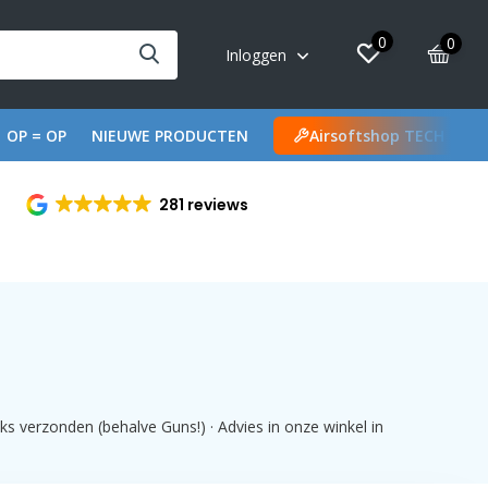
0
0
Inloggen
OP = OP
NIEUWE PRODUCTEN
Airsoftshop TECH
281 reviews
ks verzonden (behalve Guns!) · Advies in onze winkel in