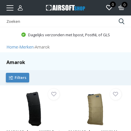
0
0
Dagelijks verzonden met bpost, PostNL of GLS
Home
›
Merken
›
Amarok
Amarok
Filters