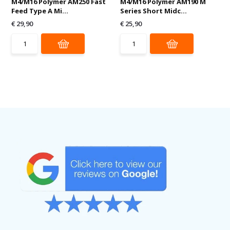
M4/M16 Polymer AM250 Fast
M4/M16 Polymer AM190 M
Feed Type A Mi...
Series Short Midc...
€ 29,90
€ 25,90