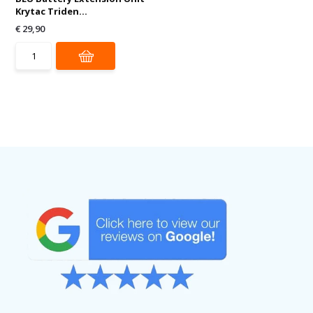
Krytac Triden...
€ 29,90