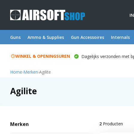
I
Guns
Ammo & Supplies
Gun Accessoires
Internals
WINKEL & OPENINGSUREN
Dagelijks verzonden met b
Home
›
Merken
›
Agilite
Agilite
Merken
2
Producten