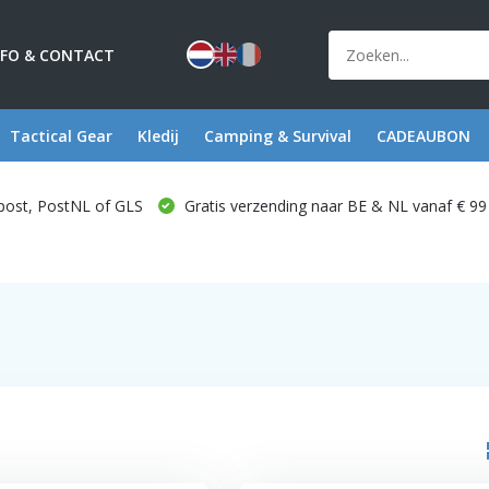
NFO & CONTACT
Tactical Gear
Kledij
Camping & Survival
CADEAUBON
post, PostNL of GLS
Gratis verzending naar BE & NL vanaf € 99