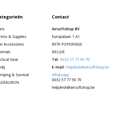
ategorieën
Contact
uns
Airsoftshop BV
mo & Supplies
Europalaan 1 A1
n Accessoires
8970 POPERINGE
ternals
BELGIË
ctical Gear
Tel:
0032 57 77 90 70
edij
E-mail:
helpdesk@airsoftshop.be
mping & Survival
Whatsapp
0032 57 77 90 70
ADEAUBON
helpdesk@airsoftshop.be