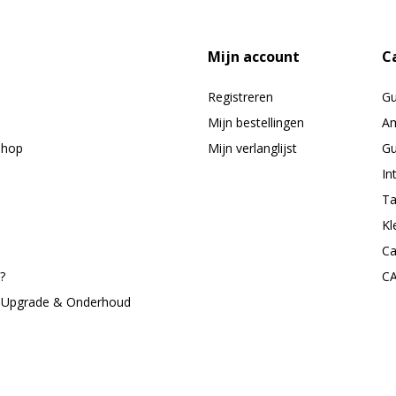
Mijn account
C
Registreren
G
Mijn bestellingen
Am
shop
Mijn verlanglijst
Gu
In
Ta
Kl
Ca
?
C
, Upgrade & Onderhoud