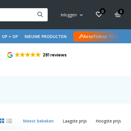
0
0
Inloggen
OP = OP
NIEUWE PRODUCTEN
Airsoftshop TECH
281 reviews
Meest bekeken
Laagste prijs
Hoogste prijs