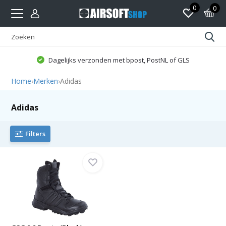
0
0
Dagelijks verzonden met bpost, PostNL of GLS
Home
›
Merken
›
Adidas
Adidas
Filters