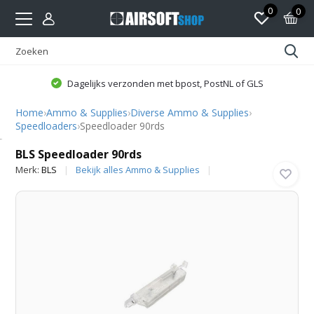
0
0
Dagelijks verzonden met bpost, PostNL of GLS
Home
›
Ammo & Supplies
›
Diverse Ammo & Supplies
›
Speedloaders
›
Speedloader 90rds
BLS
BLS Speedloader 90rds
Merk:
BLS
Bekijk alles Ammo & Supplies