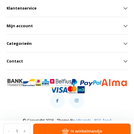
Klantenservice
Mijn account
Categorieën
Contact
© Copyright 2026 - Theme By
eBrands
-
RSS-feed
-
+
In winkelmandje