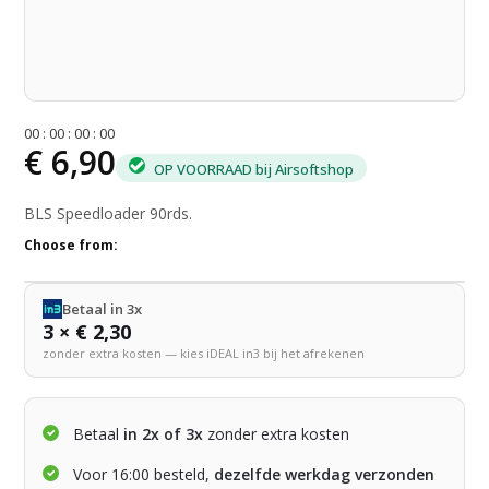
0
0
:
0
0
:
0
0
:
0
0
€ 6,90
OP VOORRAAD bij Airsoftshop
BLS Speedloader 90rds.
Choose from:
Betaal in 3x
3 × € 2,30
zonder extra kosten — kies iDEAL in3 bij het afrekenen
Betaal
in 2x of 3x
zonder extra kosten
Voor 16:00 besteld,
dezelfde werkdag verzonden