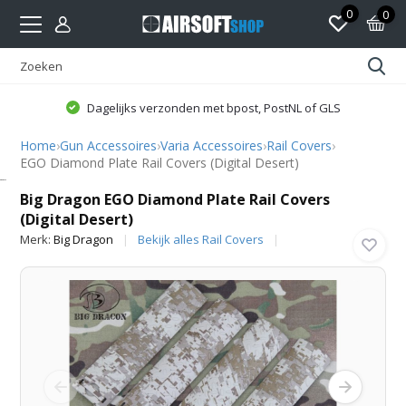
0
0
Dagelijks verzonden met bpost, PostNL of GLS
Home
›
Gun Accessoires
›
Varia Accessoires
›
Rail Covers
›
EGO Diamond Plate Rail Covers (Digital Desert)
Big Dragon
Big Dragon EGO Diamond Plate Rail Covers
(Digital Desert)
Merk:
Big Dragon
Bekijk alles Rail Covers