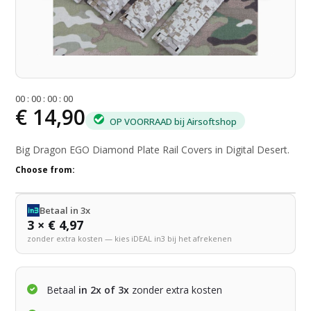
0
0
:
0
0
:
0
0
:
0
0
€ 14,90
OP VOORRAAD bij Airsoftshop
Big Dragon EGO Diamond Plate Rail Covers in Digital Desert.
Choose from:
Betaal in 3x
3 × € 4,97
zonder extra kosten — kies iDEAL in3 bij het afrekenen
Betaal
in 2x of 3x
zonder extra kosten