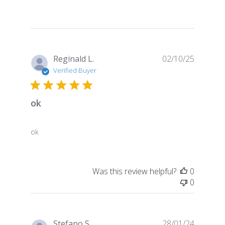
Publish
Reginald L.
02/10/25
date
Verified Buyer
ok
ok
Was this review helpful?
0
0
Publish
Stefano S.
28/01/24