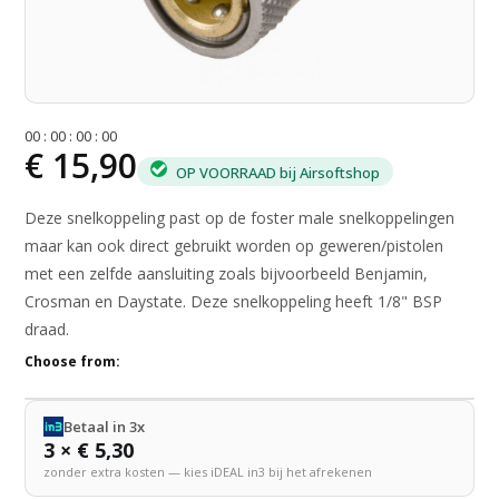
0
0
:
0
0
:
0
0
:
0
0
€ 15,90
OP VOORRAAD bij Airsoftshop
Deze snelkoppeling past op de foster male snelkoppelingen
maar kan ook direct gebruikt worden op geweren/pistolen
met een zelfde aansluiting zoals bijvoorbeeld Benjamin,
Crosman en Daystate. Deze snelkoppeling heeft 1/8" BSP
draad.
Choose from:
Betaal in 3x
3 × € 5,30
zonder extra kosten — kies iDEAL in3 bij het afrekenen