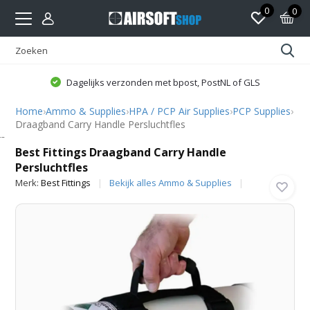
0
0
Dagelijks verzonden met bpost, PostNL of GLS
Home
›
Ammo & Supplies
›
HPA / PCP Air Supplies
›
PCP Supplies
›
Draagband Carry Handle Persluchtfles
Best Fittings
Best Fittings Draagband Carry Handle
Persluchtfles
Merk:
Best Fittings
Bekijk alles Ammo & Supplies