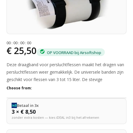
0
0
:
0
0
:
0
0
:
0
0
€ 25,50
OP VOORRAAD bij Airsoftshop
Deze draagband voor persluchtflessen maakt het dragen van
persluchtflessen weer gemakkelijk. De universele banden zijn
geschikt voor flessen van 3 tot 15 liter. De stevige
Choose from:
Betaal in 3x
3 × € 8,50
zonder extra kosten — kies iDEAL in3 bij het afrekenen