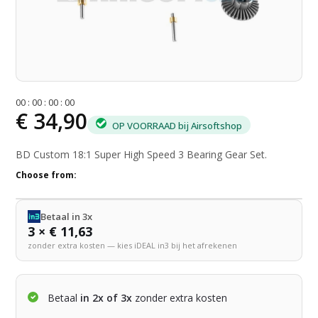
0
0
:
0
0
:
0
0
:
0
0
€ 34,90
OP VOORRAAD bij Airsoftshop
BD Custom 18:1 Super High Speed 3 Bearing Gear Set.
Choose from:
Betaal in 3x
3 × € 11,63
zonder extra kosten — kies iDEAL in3 bij het afrekenen
Betaal
in 2x of 3x
zonder extra kosten