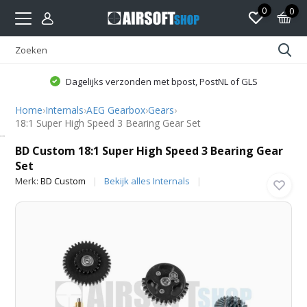
0
0
Dagelijks verzonden met bpost, PostNL of GLS
Home
›
Internals
›
AEG Gearbox
›
Gears
›
18:1 Super High Speed 3 Bearing Gear Set
BD Custom
BD Custom 18:1 Super High Speed 3 Bearing Gear
Set
Merk:
BD Custom
Bekijk alles Internals