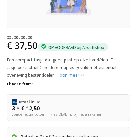
0
0
:
0
0
:
0
0
:
0
0
€ 37,50
OP VOORRAAD bij Airsoftshop
Een compact tasje dat goed past op elke band/riem.Dit
tasje bestaat uit 2 heldere mapjes gevuld met essentiële
overleving bestanddelen.
Toon meer
Choose from:
Betaal in 3x
3 × € 12,50
zonder extra kosten — kies iDEAL in3 bij het afrekenen
Betaal
in 2x of 3x
zonder extra kosten