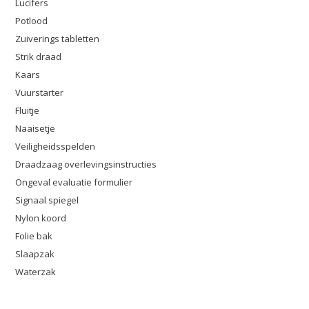
Lucifers
Potlood
Zuiverings tabletten
Strik draad
Kaars
Vuurstarter
Fluitje
Naaisetje
Veiligheidsspelden
Draadzaag overlevingsinstructies
Ongeval evaluatie formulier
Signaal spiegel
Nylon koord
Folie bak
Slaapzak
Waterzak