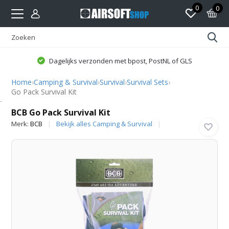
0
0
Dagelijks verzonden met bpost, PostNL of GLS
Home
›
Camping & Survival
›
Survival
›
Survival Sets
›
Go Pack Survival Kit
BCB
BCB Go Pack Survival Kit
Merk:
BCB
Bekijk alles Camping & Survival