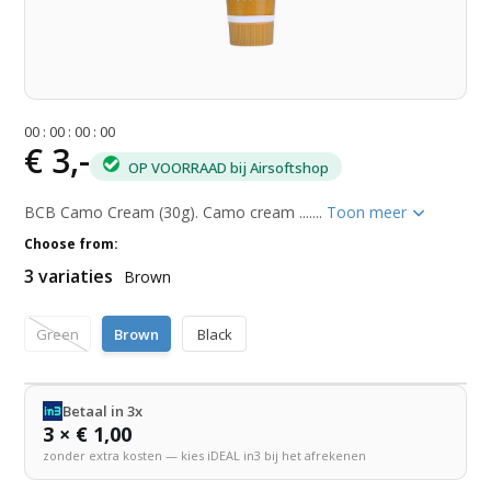
0
0
:
0
0
:
0
0
:
0
0
€ 3,-
OP VOORRAAD bij Airsoftshop
BCB Camo Cream (30g). Camo cream .......
Toon meer
Choose from:
3 variaties
Brown
Green
Brown
Black
Betaal in 3x
3 × € 1,00
zonder extra kosten — kies iDEAL in3 bij het afrekenen