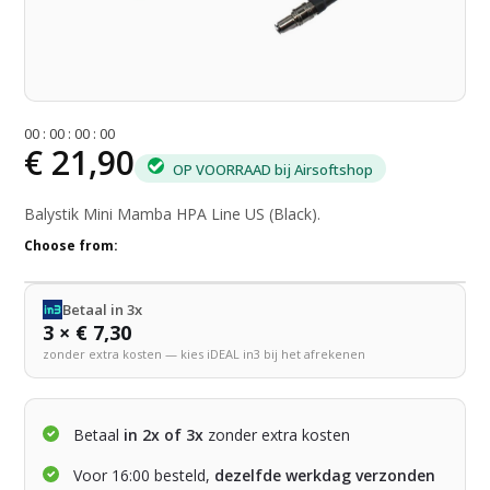
0
0
:
0
0
:
0
0
:
0
0
€ 21,90
OP VOORRAAD bij Airsoftshop
Balystik Mini Mamba HPA Line US (Black).
Choose from:
Betaal in 3x
3 × € 7,30
zonder extra kosten — kies iDEAL in3 bij het afrekenen
Betaal
in 2x of 3x
zonder extra kosten
Voor 16:00 besteld,
dezelfde werkdag verzonden