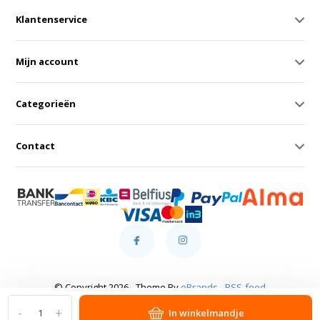
Klantenservice
Mijn account
Categorieën
Contact
© Copyright 2026 - Theme By
eBrands
-
RSS-feed
-
+
In winkelmandje