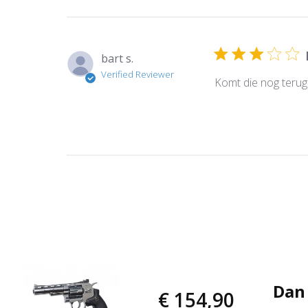
bart s.
Verified Reviewer
Komt die nog terug 
Dan 
€ 154,90