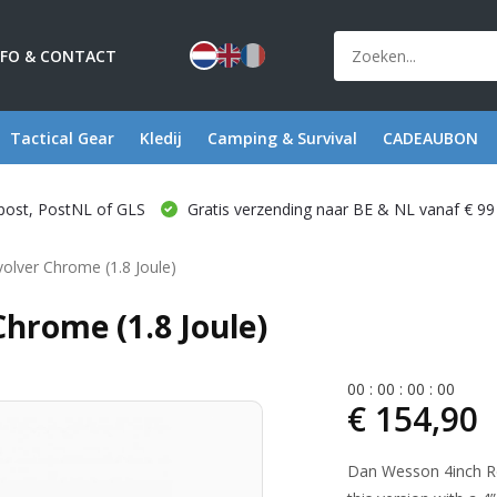
NFO & CONTACT
Tactical Gear
Kledij
Camping & Survival
CADEAUBON
post, PostNL of GLS
Gratis verzending naar BE & NL vanaf € 99
lver Chrome (1.8 Joule)
hrome (1.8 Joule)
0
0
:
0
0
:
0
0
:
0
0
€ 154,90
Dan Wesson 4inch Re