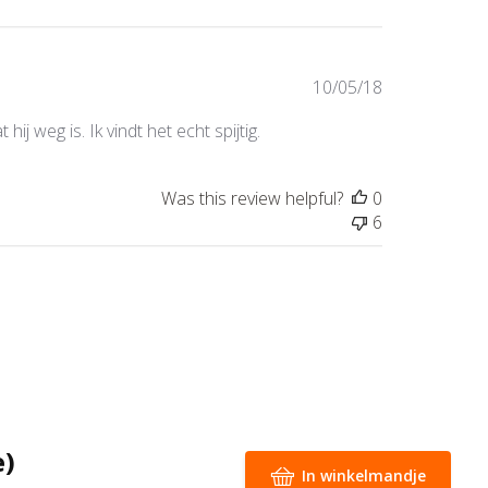
Published
10/05/18
date
 weg is. Ik vindt het echt spijtig.
Was this review helpful?
0
6
e)
In winkelmandje