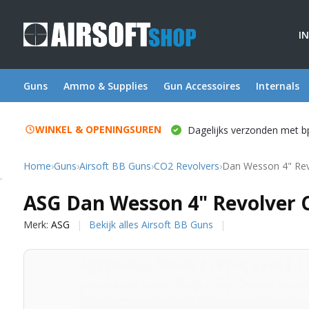
I
Guns
Ammo & Supplies
Gun Accessoires
Internals
WINKEL & OPENINGSUREN
Dagelijks verzonden met b
Home
›
Guns
›
Airsoft BB Guns
›
CO2 Revolvers
›
Dan Wesson 4" Revo
ASG
ASG Dan Wesson 4" Revolver C
Merk:
ASG
Bekijk alles Airsoft BB Guns