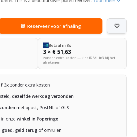
 barrel. This is a beautiful silver plated revolver.
Toon meer
Reserveer voor afhaling
Betaal in 3x
3 × € 51,63
zonder extra kosten — kies iDEAL in3 bij het
afrekenen
of 3x
zonder extra kosten
steld,
dezelfde werkdag verzonden
rzonden
met bpost, PostNL of GLS
n in onze
winkel in Poperinge
t goed, geld terug
of omruilen