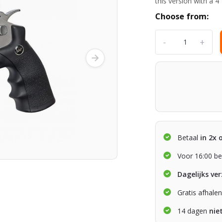
this version with a 4”
Choose from:
-
+
Betaal
in 2x 
Voor 16:00 be
Dagelijks ve
Gratis afhale
14 dagen
nie