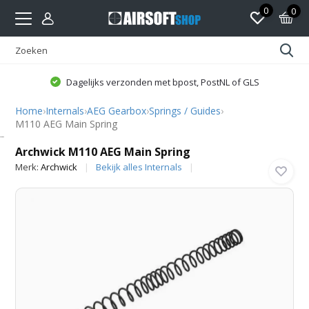
0
0
Dagelijks verzonden met bpost, PostNL of GLS
Home
›
Internals
›
AEG Gearbox
›
Springs / Guides
›
M110 AEG Main Spring
Archwick
Archwick M110 AEG Main Spring
Merk:
Archwick
Bekijk alles Internals