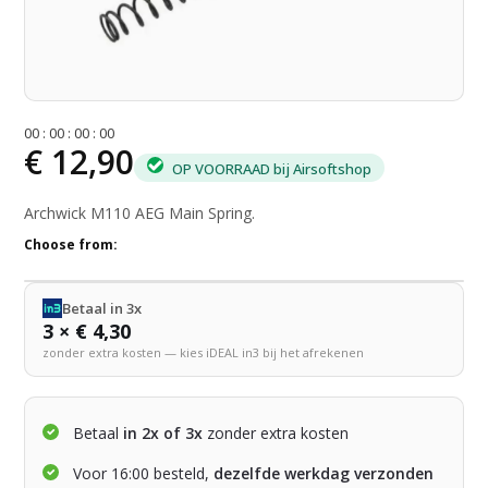
0
0
:
0
0
:
0
0
:
0
0
€ 12,90
OP VOORRAAD bij Airsoftshop
Archwick M110 AEG Main Spring.
Choose from:
Betaal in 3x
3 × € 4,30
zonder extra kosten — kies iDEAL in3 bij het afrekenen
Betaal
in 2x of 3x
zonder extra kosten
Voor 16:00 besteld,
dezelfde werkdag verzonden