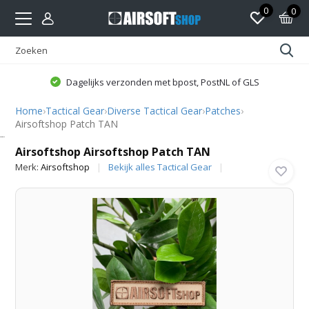
0
0
Dagelijks verzonden met bpost, PostNL of GLS
Home
›
Tactical Gear
›
Diverse Tactical Gear
›
Patches
›
Airsoftshop Patch TAN
Airsoftshop
Airsoftshop Airsoftshop Patch TAN
Merk:
Airsoftshop
Bekijk alles Tactical Gear