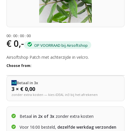
0
0
:
0
0
:
0
0
:
0
0
€ 0,-
OP VOORRAAD bij Airsoftshop
Airsoftshop Patch met achterzijde in velcro.
Choose from:
Betaal in 3x
3 × € 0,00
zonder extra kosten — kies iDEAL in3 bij het afrekenen
Betaal
in 2x of 3x
zonder extra kosten
Voor 16:00 besteld,
dezelfde werkdag verzonden