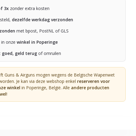
of 3x
zonder extra kosten
steld,
dezelfde werkdag verzonden
rzonden
met bpost, PostNL of GLS
n in onze
winkel in Poperinge
t goed, geld terug
of omruilen
oft Guns & Airguns mogen wegens de Belgische Wapenwet
 worden. Je kan via deze webshop enkel
reserveren voor
nze winkel
in Poperinge, België. Alle
andere producten
wel
!