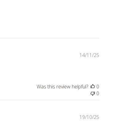
Published
14/11/25
date
Was this review helpful?
0
0
Published
19/10/25
date