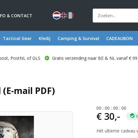
NFO & CONTACT
Tactical Gear
Kledij
Camping & Survival
CADEAUBON
post, PostNL of GLS
Gratis verzending naar BE & NL vanaf € 99
 (E-mail PDF)
0
0
:
0
0
:
0
0
:
0
0
€ 30,-
Hét ultieme cadeau v