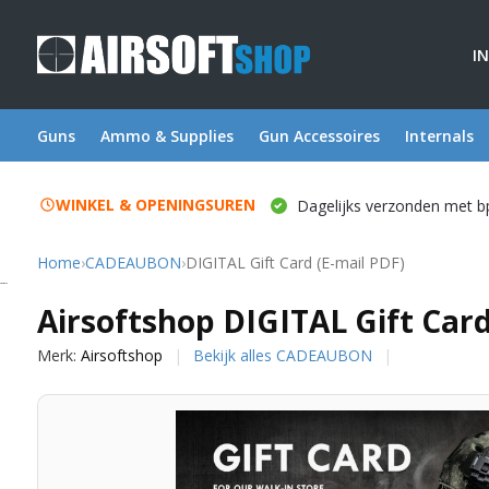
I
Guns
Ammo & Supplies
Gun Accessoires
Internals
WINKEL & OPENINGSUREN
Dagelijks verzonden met b
Home
›
CADEAUBON
›
DIGITAL Gift Card (E-mail PDF)
Airsoftshop
Airsoftshop DIGITAL Gift Card
Merk:
Airsoftshop
Bekijk alles CADEAUBON