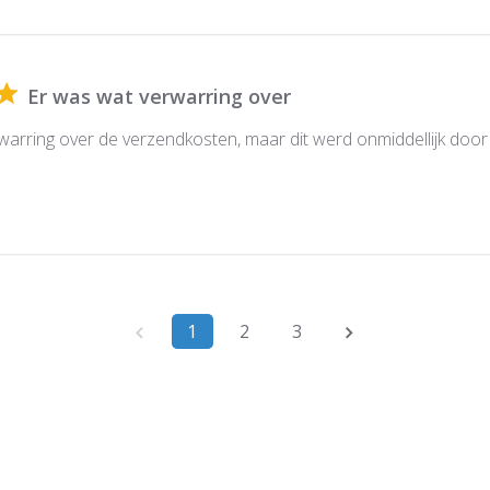
Er was wat verwarring over
warring over de verzendkosten, maar dit werd onmiddellijk door
1
2
3