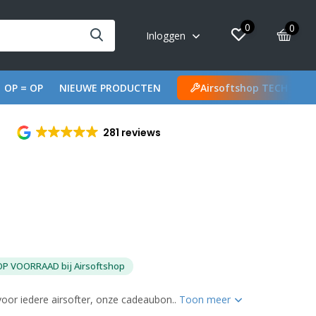
0
0
Inloggen
OP = OP
NIEUWE PRODUCTEN
Airsoftshop TECH
281 reviews
OP VOORRAAD bij Airsoftshop
oor iedere airsofter, onze cadeaubon..
Toon meer