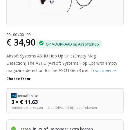
0
0
:
0
0
:
0
0
:
0
0
€ 34,90
OP VOORRAAD bij Airsoftshop
Airsoft Systems ASHU Hop Up Unit (Empty Mag
Detection).The ASHU (Airsoft Systems Hop Up) with empty
magazine detection for the ASCU Gen.3 (ref.
Toon meer
Choose from:
Betaal in 3x
3 × € 11,63
zonder extra kosten — kies iDEAL in3 bij het afrekenen
Betaal
in 2x of 3x
zonder extra kosten